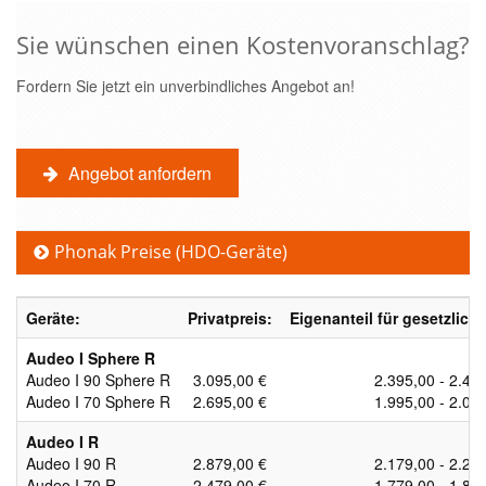
Sie wünschen einen Kostenvoranschlag?
Fordern Sie jetzt ein unverbindliches Angebot an!
Angebot anfordern
Phonak Preise (HDO-Geräte)
Geräte:
Privatpreis:
Eigenanteil für gesetzlich 
Audeo I Sphere R
Audeo I 90 Sphere R
3.095,00 €
2.395,00 - 2.45
Audeo I 70 Sphere R
2.695,00 €
1.995,00 - 2.05
Audeo I R
Audeo I 90 R
2.879,00 €
2.179,00 - 2.23
Audeo I 70 R
2.479,00 €
1.779,00 - 1.83