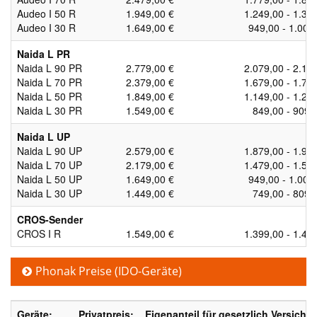
Audeo I 50 R
1.949,00 €
1.249,00 - 1.30
Audeo I 30 R
1.649,00 €
949,00 - 1.009
Naida L PR
Naida L 90 PR
2.779,00 €
2.079,00 - 2.13
Naida L 70 PR
2.379,00 €
1.679,00 - 1.73
Naida L 50 PR
1.849,00 €
1.149,00 - 1.20
Naida L 30 PR
1.549,00 €
849,00 - 909,
Naida L UP
Naida L 90 UP
2.579,00 €
1.879,00 - 1.93
Naida L 70 UP
2.179,00 €
1.479,00 - 1.53
Naida L 50 UP
1.649,00 €
949,00 - 1.009
Naida L 30 UP
1.449,00 €
749,00 - 809,
CROS-Sender
CROS I R
1.549,00 €
1.399,00 - 1.42
Phonak Preise (IDO-Geräte)
Geräte:
Privatpreis:
Eigenanteil für gesetzlich Versichert