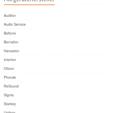
Audifon
Audio Service
Beltone
Bernafon
Hansaton
Interton
Oticon
Phonak
ReSound
Signia
Starkey
Unitron